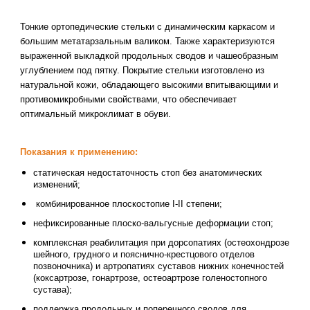
Тонкие ортопедические стельки с динамическим каркасом и
большим метатарзальным валиком. Также характеризуются
выраженной выкладкой продольных сводов и чашеобразным
углублением под пятку. Покрытие стельки изготовлено из
натуральной кожи, обладающего высокими впитывающими и
противомикробными свойствами, что обеспечивает
оптимальный микроклимат в обуви.
Показания к применению:
статическая недостаточность стоп без анатомических
изменений;
комбинированное плоскостопие I-II степени;
нефиксированные плоско-вальгусные деформации стоп;
комплексная реабилитация при дорсопатиях (остеохондрозе
шейного, грудного и пояснично-крестцового отделов
позвоночника) и артропатиях суставов нижних конечностей
(коксартрозе, гонартрозе, остеоартрозе голеностопного
сустава);
поддержка продольных и поперечного сводов для