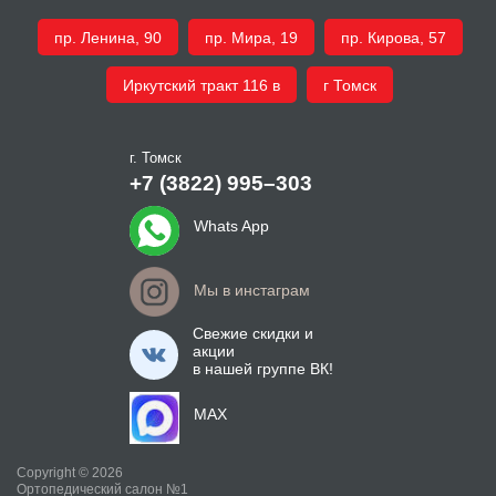
пр. Ленина, 90
пр. Мира, 19
пр. Кирова, 57
Иркутский тракт 116 в
г Томск
г. Томск
+7 (3822) 995–303
Whats App
Мы в инстаграм
Свежие скидки и
акции
в нашей группе ВК!
MAX
Copyright © 2026
Ортопедический салон №1