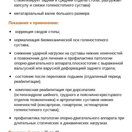
стабилизирует задний и средний отделы стопы, разгружает
капсулу и связки голеностопного сустава)
метатарзальный валик большого размера
Показания к применению:
коррекция сводов стопы;
нормализация биомеханической оси голеностопного
сустава;
снижение ударной нагрузки на суставы нижних конечностей
и позвоночник для лечения и профилактики патологии
опорно-двигательного аппарата.плоскостопие с выраженной
вальгусной или варусной деформацией заднего отдела;
состояние после переломов лодыжек (отдаленный период
реабилитации);
комплексная реабилитация при дорсопатиях
(остеохондрозе шейного, грудного и пояснично-крестцового
отделов позвоночника) и артропатиях суставов нижних
конечностей (коксартрозе, гонартрозе, остеоартрозе
голеностопного сустава);
профилактика патологии опорно-двигательного аппарата при
длительных статических и динамических нагрузках.